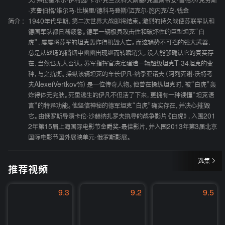
夫
/
弗拉基米尔·伊利因
/
卡尔·克兰茨科夫斯基
/
克里斯蒂安·雷德尔
/
克劳斯
·克鲁伯格
/
维尔马·比埃里
/
德科马登斯
/
迈克尔·施内克
/
乌·钱金
简介 :
1940年代早期，第二次世界大战即将结束。激烈的持久战使苏联军队和
德国军队都日渐疲惫。德军一辆极具攻击性和破坏性的巨型坦克“白
虎”，屡屡将苏军的坦克轰炸得机毁人亡。而这辆势不可挡的强大武器，
总是从战场的硝烟中幽幽出现继而转瞬消失，没人能够确认它的真实存
在，当然也无人否认。苏军指挥官决定建造一辆超级坦克T-34坦克的变
种，与之抗衡。操纵该辆坦克的车长伊凡·纳季亚诺夫（阿列克谢·沃特考
夫AlexeiVertkov饰）是一位传奇人物。他曾在操纵坦克时，被“白虎”轰
炸得体无完肤。死里逃生的伊凡不但活了下来，更拥有一种读懂“坦克语
言”的特异功能。他坚信神秘的德军坦克“白虎”确实存在，并决心摧毁
它。由俄罗斯导演卡伦·沙赫纳扎罗夫执导的战争影片《白虎》，入围201
2年第15届上海国际电影节金爵奖-最佳影片，并入围2013年第3届北京
国际电影节国外展映单元-俄罗斯影展。
选集
推荐视频
9.3
9.2
9.5