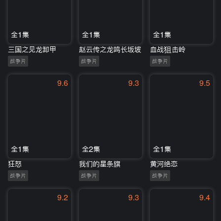
全1集
全1集
全1集
三国之见龙卸甲
赵云传之龙鸣长坂坡
血战狙击岭
战争片
战争片
战争片
9.6
9.3
9.5
全1集
全2集
全1集
狂怒
我们的星条旗
黄河绝恋
战争片
战争片
战争片
9.2
9.3
9.4