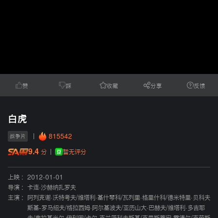
赞
踩
收藏
分享
反馈
白虎
815542
战争片
9.4
暂无评分
分
上映 :
2012-01-01
导演 :
卡连·沙赫纳扎罗夫
主演 :
阿列克谢·沃特考夫
/
维塔利·基什琴科
/
瓦列里·格里什科
/
德米特里·贝科夫
斯基-罗马绍夫
/
格拉西姆·阿尔基波夫
/
亚历山大·巴赫夫
/
维塔利·多吉耶