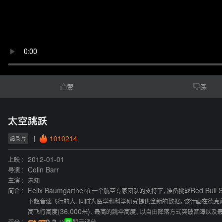
赞
踩
太空跳跃
1010214
纪录片
上映 :
2012-01-01
导演 :
Colin Barr
主演 :
未知
简介 :
Felix Baumgartner在一个航空专家团队的支持下，准备挑战Red B
下超音速飞行的人，同时为医学和科学研究提供全新的数据。该计画在德克萨斯州
高飞行高度(36,000米)、最高的跳伞高度、以自由降落方式突破音障以及最