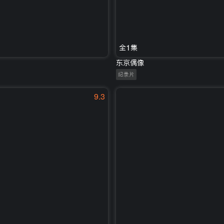
全1集
东京偶像
纪录片
9.3