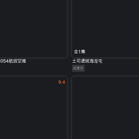
全1集
054航班空难
土司遗城海龙屯
纪录片
9.4