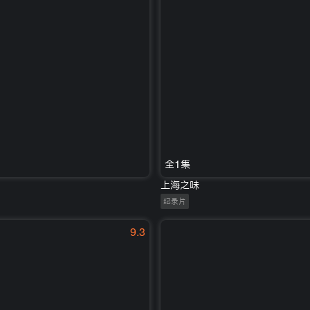
全1集
上海之味
纪录片
9.3