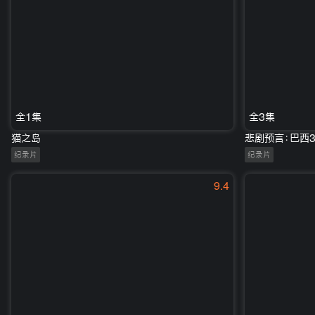
全1集
全3集
猫之岛
悲剧预言：巴西3
纪录片
纪录片
9.4