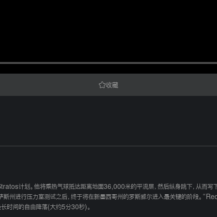
收藏
ull Stratos计划。他将乘热气球抵达距离地面36,000米的平流层，然后纵身跳下，从而
进行压力室测试之后，终于将在新墨西哥州的罗斯威尔进入最关键的阶段。“Red Bul
长时间的自由降落(大约5分30秒)。