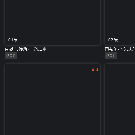
全1集
全3集
肖恩·门德斯：一路走来
内马尔：不完美
纪录片
纪录片
9.3