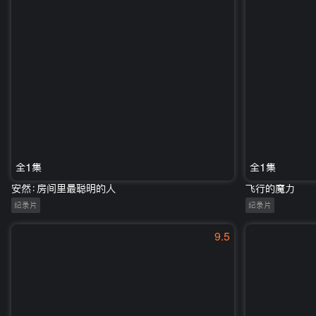
全1集
全1集
安然：房间里最聪明的人
飞行的魔力
纪录片
纪录片
9.5