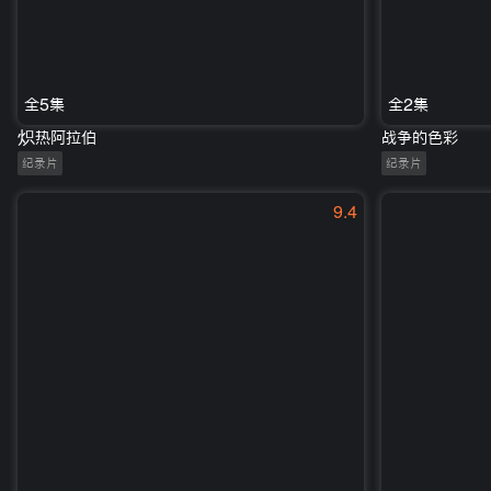
全5集
全2集
炽热阿拉伯
战争的色彩
纪录片
纪录片
9.4