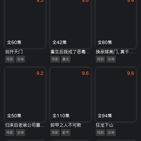
9.5
9.6
9.4
全60集
全42集
全80集
剑开天门
重生后我成了恶毒后妈
换亲嫁高门，真千金回城认祖归宗
短剧
逆袭
短剧
重生
短剧
逆袭
9.2
9.6
9.6
全50集
全110集
全94集
归来后老爸公司靠我拯救
卸甲之人不可欺
狂龙下山
短剧
逆袭
短剧
都市
短剧
逆袭