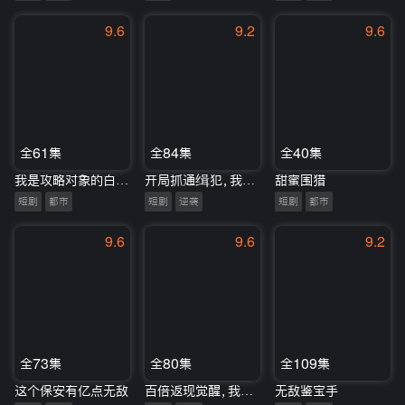
9.6
9.2
9.6
全61集
全84集
全40集
我是攻略对象的白月光
开局抓通缉犯，我成警队香饽饽
甜蜜围猎
短剧
都市
短剧
逆袭
短剧
都市
9.6
9.6
9.2
全73集
全80集
全109集
这个保安有亿点无敌
百倍返现觉醒，我让前任追悔莫及
无敌鉴宝手