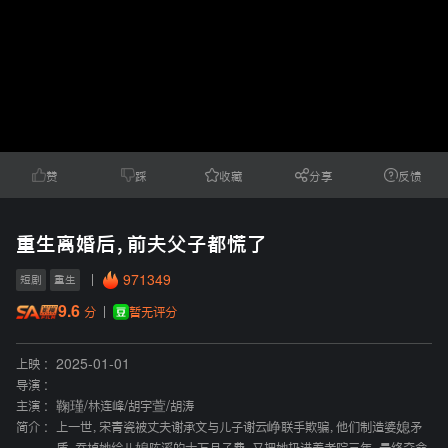
赞
踩
收藏
分享
反馈
重生离婚后，前夫父子都慌了
971349
短剧
重生
9.6
暂无评分
分
上映 :
2025-01-01
导演 :
主演 :
鞠瑾
/
林连峰
/
胡宇萱
/
胡涛
简介 :
上一世，宋青瓷被丈夫谢承文与儿子谢云峥联手欺骗，他们制造婆媳矛