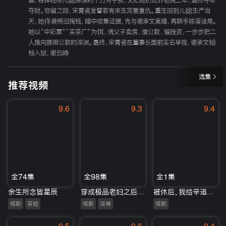
盾，吞掉她给儿媳陈溪的十万月子费，又把她扔进养老院三年，最终夺命
夺财。弥留之际，宋青瓷发誓若有来生定要复仇。重生回到儿媳生产当
天，她佯装照旧掏钱，暗中收集证据，先与谢承文离婚，再联手陈溪设局。
她以“中彩票”“买茶厂”为饵，诱父子卖房、借公款、骗投资，一步步把二
人推向挪用公款的深渊。最终，宋青瓷在董事长面前实名举报，谢承文锒
铛入狱，谢云峥
选集
推荐视频
9.6
9.3
9.4
全74集
全98集
全1集
余生所念皆星辰
穿成极品老妇之后只想当咸鱼
被休后，我给辛追当主厨
短剧
穿越
短剧
逆袭
短剧