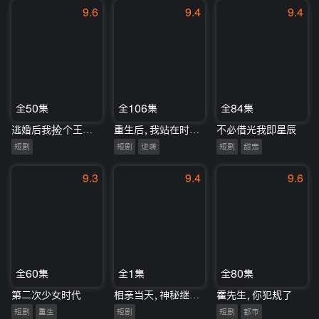
9.6
9.4
9.4
全50集
全106集
全84集
逃婚后我捡个王爷当夫君
重生后，我站在时代风口之巅
不必借光我即星辰
短剧
短剧
逆袭
短剧
甜宠
9.3
9.4
9.6
全60集
全1集
全80集
第二次少女时代
相亲当天，神秘继承人拉着我领证
霍先生，你犯规了
短剧
重生
短剧
短剧
都市