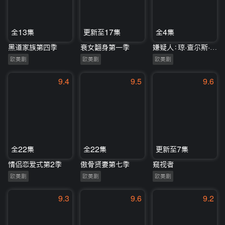
全13集
更新至17集
全4集
黑道家族第四季
衰女翻身第一季
嫌疑人：琼·查尔斯·德梅内塞斯枪杀案
欧美剧
欧美剧
欧美剧
9.4
9.5
9.6
全22集
全22集
更新至7集
情侣恋爱式第2季
傲骨贤妻第七季
窥视者
欧美剧
欧美剧
欧美剧
9.3
9.6
9.2