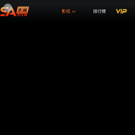
影视
排行榜