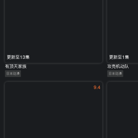
更新至13集
更新至1集
有顶天家族
攻壳机动队
日本动漫
日本动漫
9.4