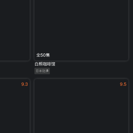
全50集
白熊咖啡馆
日本动漫
9.3
9.5