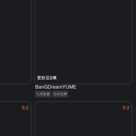
更新至8集
BanGDreamYUME
七月新番
日本动漫
9.2
9.3