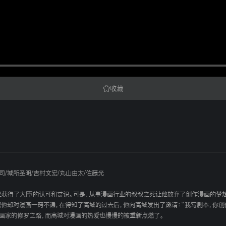
收藏
司
/
城所圣明
/
吉村文宏
/
丸山由太
/
佐藤光
经获得了大臣的认可和赏识。可是，从事漫画行业的叔叔之死让他放弃了创作漫画的梦想
他却对漫画一窍不通，在得知了高城的过去后，他向高城发出了邀请：“我写剧本，你创
漫画家的修罗之路，而高城对漫画的热爱也慢慢的被重新点燃了。