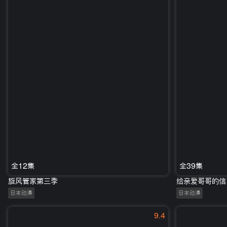
全12集
全39集
旋风管家第三季
给亲爱哥哥的信
日本动漫
日本动漫
9.4