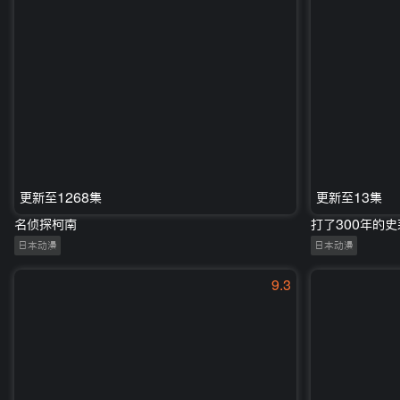
更新至1268集
更新至13集
名侦探柯南
打了300年的
日本动漫
日本动漫
9.3