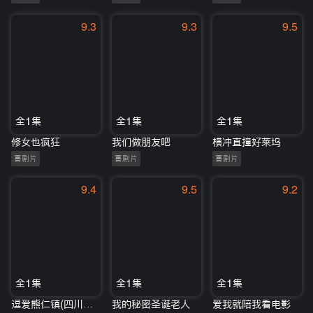
9.3
9.3
9.5
全1集
全1集
全1集
修女也疯狂
我们做朋友吧
横冲直撞好莱坞
喜剧片
喜剧片
喜剧片
9.4
9.5
9.2
全1集
全1集
全1集
逗爱熊仁镇(四川话版)
我的秘密圣诞老人
爱我就陪我看电影