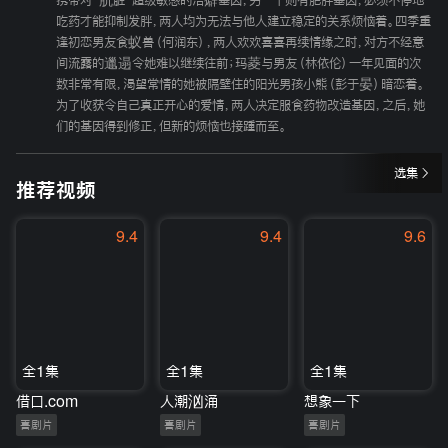
携带对“肮脏”超级敏感的洁癖基因，另一个则有肥胖基因，必须不停地
吃药才能抑制发胖，两人均为无法与他人建立稳定的关系烦恼着。四季重
逢初恋男友食蚁兽（何润东），两人欢欢喜喜再续情缘之时，对方不经意
间流露的邋遢令她难以继续往前；玛菱与男友（林依伦）一年见面的次
数非常有限，渴望常情的她被隔壁住的阳光男孩小熊（彭于晏）暗恋着。
为了收获令自己真正开心的爱情，两人决定服食药物改造基因，之后，她
们的基因得到修正，但新的烦恼也接踵而至。
选集
推荐视频
9.4
9.4
9.6
全1集
全1集
全1集
借口.com
人潮汹涌
想象一下
喜剧片
喜剧片
喜剧片