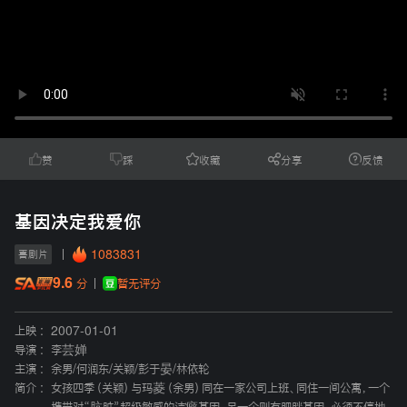
赞
踩
收藏
分享
反馈
基因决定我爱你
1083831
喜剧片
9.6
暂无评分
分
上映 :
2007-01-01
导演 :
李芸婵
主演 :
余男
/
何润东
/
关颖
/
彭于晏
/
林依轮
简介 :
女孩四季（关颖）与玛菱（余男）同在一家公司上班、同住一间公寓，一个