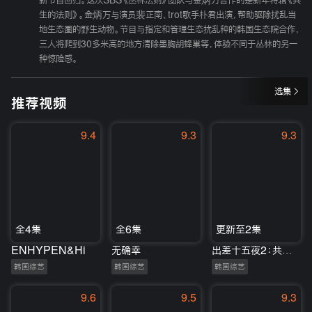
新节目回归。这次SBS《丛林法则》团队与金炳万合作的是新年特辑《共
生的法则》。金炳万与演员裴正南、trot歌手朴君出演，帮助驱除扰乱当
地生态圈的野生动物。节目与指定和管理生态扰乱种的韩国生态院合作，
三人将爬到30多米高的地方清除墨胸胡蜂巢等，体验不同于丛林的另一
种惊险感。
选集
推荐视频
9.4
9.3
9.3
全4集
全6集
更新至2集
ENHYPEN&Hi
无确幸
出差十五夜2：共助2：国际特辑
韩国综艺
韩国综艺
韩国综艺
9.6
9.5
9.3