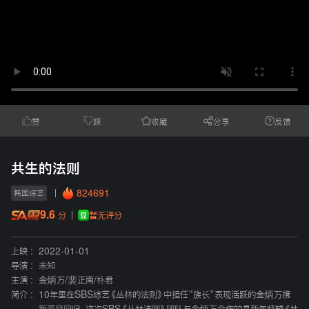
赞
踩
收藏
分享
反馈
共生的法则
824691
韩国综艺
9.6
暂无评分
分
上映 :
2022-01-01
导演 :
未知
主演 :
金炳万
/
裴正南
/
朴君
简介 :
10年里在SBS综艺《丛林的法则》中担任“族长”表现活跃的金炳万携