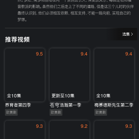
界。多尼、南多和丽塔在同一个贫民区长大，深受放克乐、毒品走私和福
音教派的影响。虽然他们之后走上了不同的道路，但是这三个儿时的伙伴
最终认识到，他们必须相互依赖、相互支持，才能一路向前，实现自己的
梦想。
选集
推荐视频
9.5
9.4
9.4
全10集
更新至10集
全10集
养育者第四季
苍穹浩瀚第一季
梅赛德斯先生第二季
欧美剧
欧美剧
欧美剧
9.3
9.2
9.3