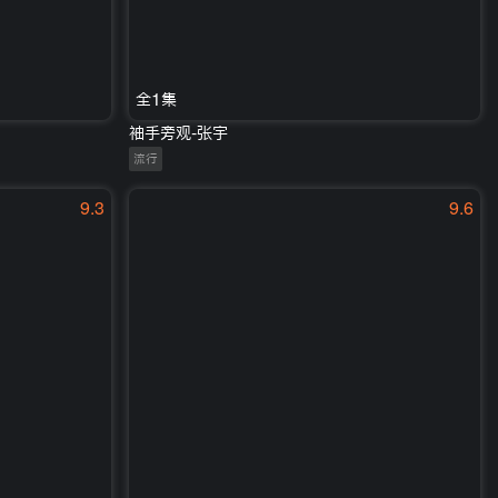
全1集
袖手旁观-张宇
流行
9.3
9.6