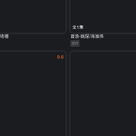
全1集
黄绮珊
音浪-姚琛/连淮伟
流行
9.6