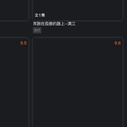
全1集
奔跑在孤傲的路上--满江
流行
9.5
9.6