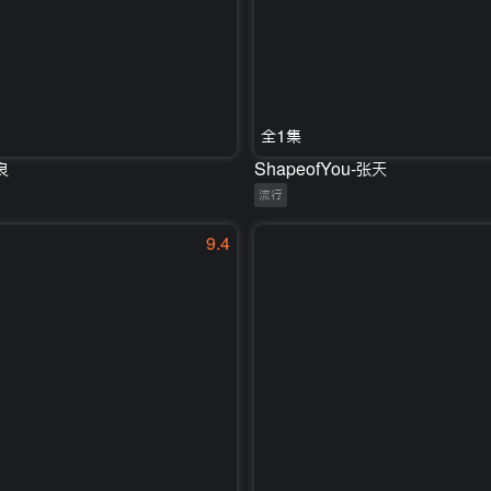
全1集
良
ShapeofYou-张天
流行
9.4