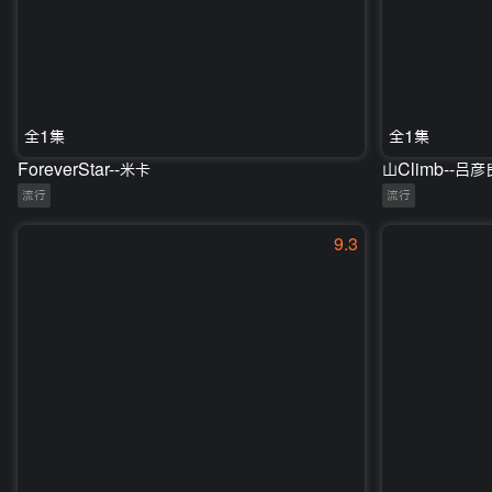
全1集
全1集
ForeverStar--米卡
山Climb--吕彦
流行
流行
9.3