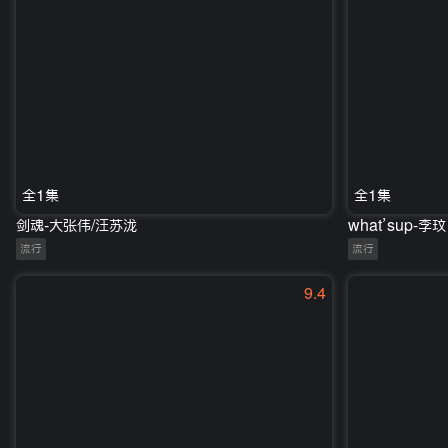
全1集
全1集
剑魂-大张伟/汪苏泷
what’sup-李玟
流行
流行
9.4