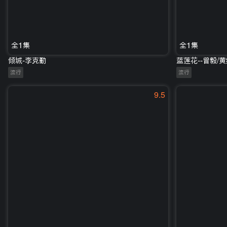
全1集
全1集
倾城-李克勤
蓝莲花--曾毅/
流行
流行
9.5