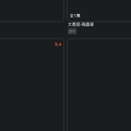
全1集
太委屈-陶晶莹
流行
9.4