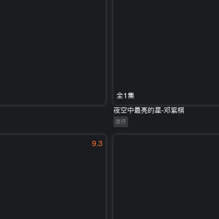
全1集
夜空中最亮的星-邓紫棋
流行
9.3