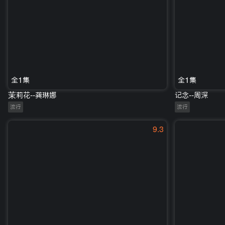
全1集
全1集
茉莉花--龚琳娜
记念--周深
流行
流行
9.3