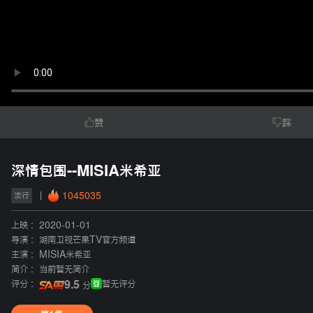
赞
踩
深情包围--MISIA米希亚
1045035
流行
上映 :
2020-01-01
导演 :
湖南卫视芒果TV官方频道
主演 :
MISIA米希亚
简介 :
当前暂无简介
评分 :
9.5
暂无评分
分