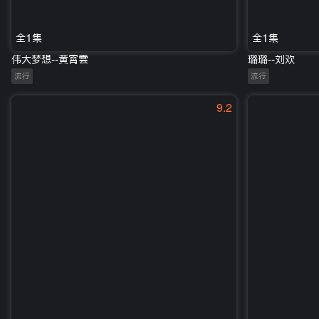
全1集
全1集
伟大梦想--黄霄雲
璐璐--刘欢
流行
流行
9.2