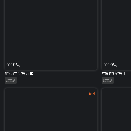
全19集
全10集
维京传奇第五季
布朗神父第十二
欧美剧
欧美剧
9.4