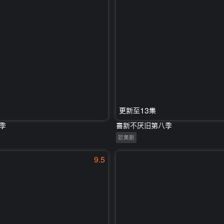
更新至13集
季
喜新不厌旧第八季
欧美剧
9.5