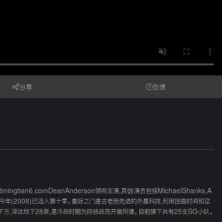
分享
反馈
gtian6.comDeanAnderson领衔主演,其馀演员包括MichaelShanks,A
播映,反应热烈,今年(2008)已迈入第十季。星际之门是古老而先进的外星科技,利用扭曲时间和空
下方,深达地下28层,是冷战时期为防核战而开凿所建。目前旗下共有25支SG小队。