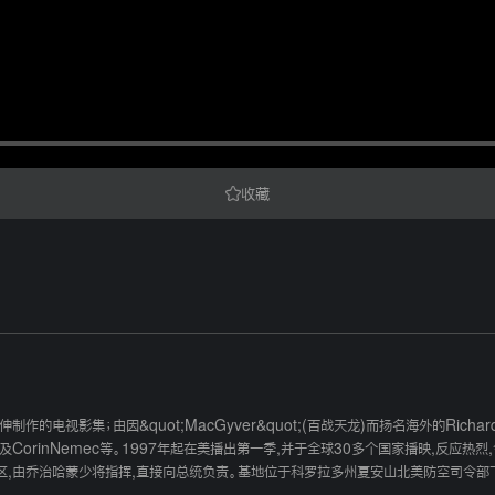
收藏
作的电视影集；由因&quot;MacGyver&quot;(百战天龙)而扬名海外的Richardmin
erylRothery以及CorinNemec等。1997年起在美播出第一季,并于全球30多个国家
52区,由乔治哈蒙少将指挥,直接向总统负责。基地位于科罗拉多州夏安山北美防空司令部