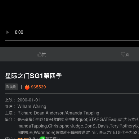
赞
踩
星际之门SG1第四季
965539
欧美剧
上映 :
2000-01-01
导演 :
William Waring
主演 :
Richard Dean Anderson
/
Amanda Tapping
简介 :
是米高梅公司以1994年的卖座电影&quot;STARGATE&quot;为蓝本延伸制
mandaTapping,ChristopherJudge,DonS。Davis,T
间的虫洞(Wormhole)将物质于瞬间传送过宇宙。星际之门计划代号为