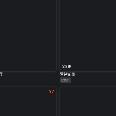
全8集
季
警铐前线
欧美剧
9.2