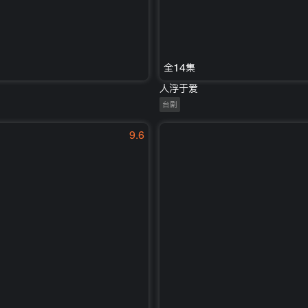
全14集
人浮于爱
台剧
9.6