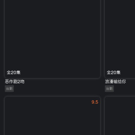
全20集
全20集
恶作剧2吻
浪漫输给你
台剧
台剧
9.5