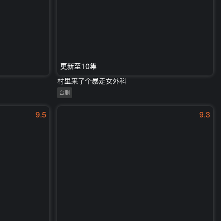
更新至10集
村里来了个暴走女外科
台剧
9.5
9.3