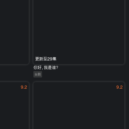
更新至29集
你好，我是谁？
台剧
9.2
9.2