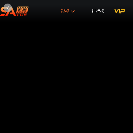
影视
排行榜