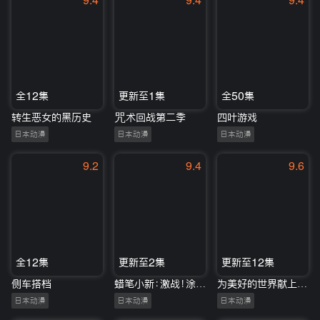
9.4
9.4
9.4
全12集
更新至1集
全50集
转生恶女的黑历史
咒术回战第二季
四叶游戏
日本动漫
日本动漫
日本动漫
9.2
9.4
9.6
全12集
更新至2集
更新至12集
侧车搭档
蜡笔小新：激战！涂鸦王国和约四位勇士
为美好的世界献上爆焰！
日本动漫
日本动漫
日本动漫