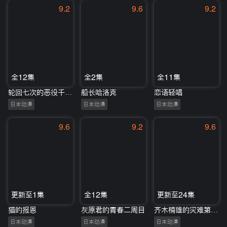
9.2
9.6
9.2
全12集
全2集
全11集
轮回七次的恶役千金，在前敌国享受随心所欲的新婚生活
船长哈洛克
恋语轻唱
日本动漫
日本动漫
日本动漫
9.6
9.2
9.6
更新至1集
全12集
更新至24集
猫的报恩
灰原君的青春二周目
齐木楠雄的灾难第二季
日本动漫
日本动漫
日本动漫