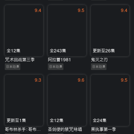
9.4
9.5
9.4
全12集
全243集
更新至26集
咒术回战第三季
阿拉蕾1981
鬼灭之刃
日本动漫
日本动漫
日本动漫
9.3
9.6
9.5
更新至1集
全12集
全24集
哥布林杀手：哥布林的王冠
圣剑使的禁咒咏唱
黑执事第一季