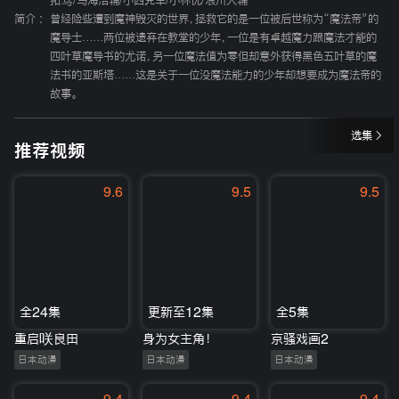
拓笃
/
鸟海浩辅
/
小西克幸
/
小林优
/
浪川大辅
简介 :
曾经险些遭到魔神毁灭的世界，拯救它的是一位被后世称为“魔法帝”的
魔导士……两位被遗弃在教堂的少年，一位是有卓越魔力跟魔法才能的
四叶草魔导书的尤诺，另一位魔法值为零但却意外获得黑色五叶草的魔
法书的亚斯塔……这是关于一位没魔法能力的少年却想要成为魔法帝的
故事。
选集
推荐视频
9.6
9.5
9.5
全24集
更新至12集
全5集
重启咲良田
身为女主角！
京骚戏画2
日本动漫
日本动漫
日本动漫