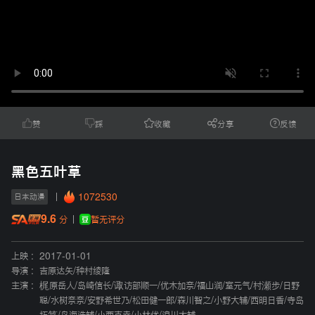
赞
踩
收藏
分享
反馈
黑色五叶草
1072530
日本动漫
9.6
暂无评分
分
上映 :
2017-01-01
导演 :
吉原达矢
/
种村绫隆
主演 :
梶原岳人
/
岛崎信长
/
诹访部顺一
/
优木加奈
/
福山润
/
室元气
/
村瀬步
/
日野
聪
/
水树奈奈
/
安野希世乃
/
松田健一郎
/
森川智之
/
小野大辅
/
西明日香
/
寺岛