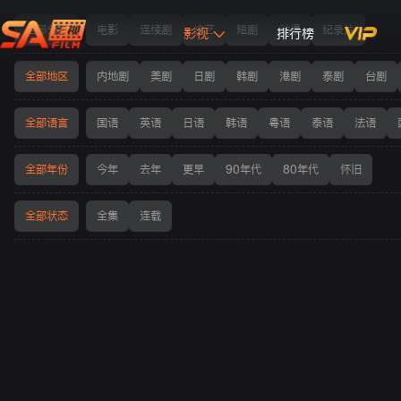
电影列表
全部分类
电影
连续剧
综艺
短剧
动漫
纪录片
影视
排行榜
全部地区
内地剧
美剧
日剧
韩剧
港剧
泰剧
台剧
全部语言
国语
英语
日语
韩语
粤语
泰语
法语
全部年份
今年
去年
更早
90年代
80年代
怀旧
全部状态
全集
连载