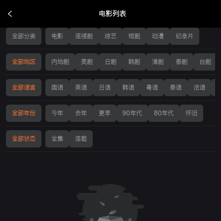
电影列表
电影列表
全部分类
电影
连续剧
综艺
短剧
动漫
纪录片
全部地区
内地剧
美剧
日剧
韩剧
港剧
泰剧
台剧
全部语言
国语
英语
日语
韩语
粤语
泰语
法语
全部年份
今年
去年
更早
90年代
80年代
怀旧
全部状态
全集
连载